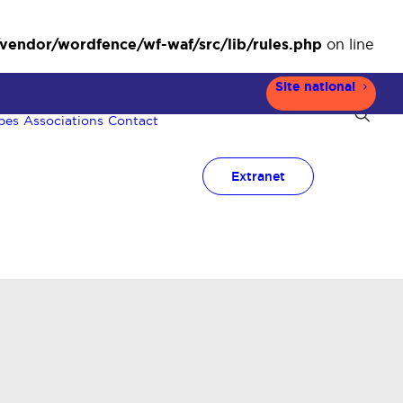
ndor/wordfence/wf-waf/src/lib/rules.php
on line
Site national
pes
Associations
Contact
Extranet