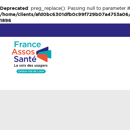
Deprecated
: preg_replace(): Passing null to parameter #
/home/clients/afd0bc6301dfb0c99f729b07a4753a06/w
1896