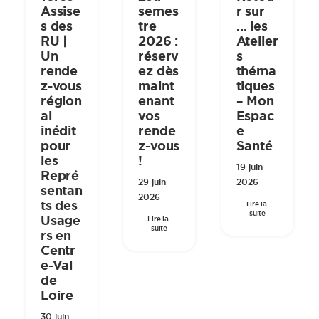
Assise
semes
r sur
s des
tre
… les
RU |
2026 :
Atelier
Un
réserv
s
rende
ez dès
théma
z-vous
maint
tiques
région
enant
– Mon
al
vos
Espac
inédit
rende
e
pour
z-vous
Santé
les
!
19 juin
Repré
29 juin
2026
sentan
2026
ts des
Lire la 
suite
Usage
Lire la 
suite
rs en
Centr
e-Val
de
Loire
30 juin